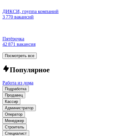
ДИКСИ, группа компаний
3 770 вакансий
Пятёрочка
42 871 вакансия
Посмотреть все
Популярное
Работа из дома
Подработка
Продавец
Кассир
Администратор
Оператор
Менеджер
Строитель
Специалист